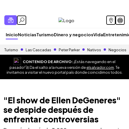
Inicio
Noticias
Turismo
Dinero y negocios
Vida
Entretenim
Turismo
Las Cascadas
Peter Parker
Nativos
Negocios
CONTENIDO DE ARCHIVO:
¡Estás navegando en el
pasado! 🚀 Da el salto a la nueva versión de
elsalvador.com
. Te
invitamos a visitar el nuevo portal país donde coincidimos todos.
"El show de Ellen DeGeneres"
se despide después de
enfrentar controversias