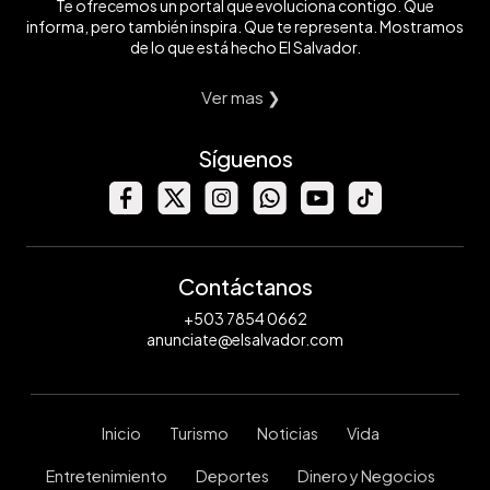
Te ofrecemos un portal que evoluciona contigo. Que
informa, pero también inspira. Que te representa. Mostramos
de lo que está hecho El Salvador.
Ver mas ❯
Síguenos
Contáctanos
+503 7854 0662
anunciate@elsalvador.com
Inicio
Turismo
Noticias
Vida
Entretenimiento
Deportes
Dinero y Negocios