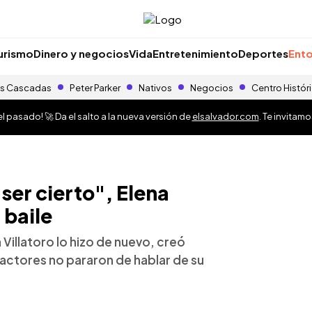
urismo
Dinero y negocios
Vida
Entretenimiento
Deportes
Ento
s Cascadas
Peter Parker
Nativos
Negocios
Centro Histór
 pasado! 🚀 Da el salto a la nueva versión de
elsalvador.com
. Te invitam
ser cierto", Elena
 baile
Villatoro lo hizo de nuevo, creó
ractores no pararon de hablar de su