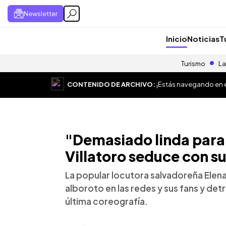
Newsletter
Inicio
Noticias
T
Turismo
La
CONTENIDO DE ARCHIVO:
¡Estás navegando en el
"Demasiado linda para 
Villatoro seduce con su
La popular locutora salvadoreña Elena 
alboroto en las redes y sus fans y det
última coreografía.