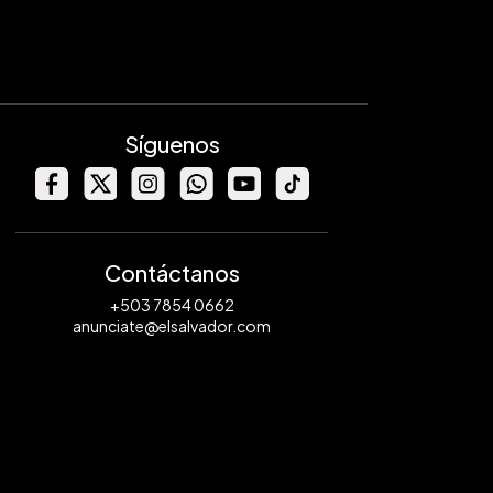
Síguenos
Contáctanos
+503 7854 0662
anunciate@elsalvador.com