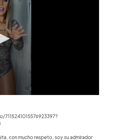
deo/7115241015576923397?
s
nita, con mucho respeto, soy su admirador