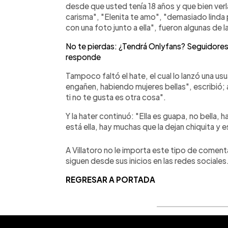
desde que usted tenía 18 años y que bien ver
carisma", "Elenita te amo", "demasiado linda p
con una foto junto a ella", fueron algunas de 
No te pierdas: ¿Tendrá Onlyfans? Seguidores p
responde
Tampoco faltó el hate, el cual lo lanzó una usu
engañen, habiendo mujeres bellas", escribió; a
ti no te gusta es otra cosa".
Y la hater continuó: "Ella es guapa, no bella,
está ella, hay muchas que la dejan chiquita y 
A Villatoro no le importa este tipo de comenta
siguen desde sus inicios en las redes sociales
REGRESAR A PORTADA