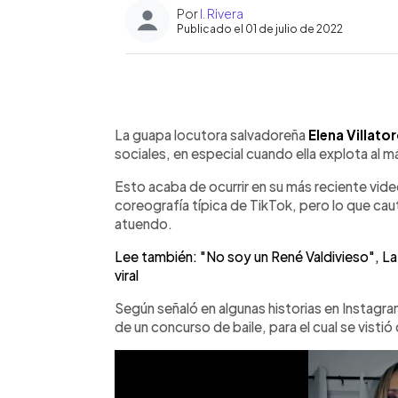
Por
I. Rivera
Publicado el 01 de julio de 2022
0:00
Facebook
Twitter
►
Escuchar artículo
La guapa locutora salvadoreña
Elena Villato
sociales, en especial cuando ella explota al m
Esto acaba de ocurrir en su más reciente vide
coreografía típica de TikTok, pero lo que ca
atuendo.
Lee también: "No soy un René Valdivieso", La
viral
Según señaló en algunas historias en Instagra
de un concurso de baile, para el cual se visti