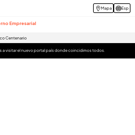
Mapa
Esp
rno Empresarial
ico Centenario
os a visitar el nuevo portal país donde coincidimos todos.