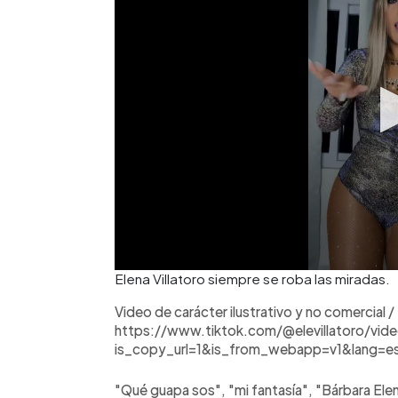
Elena Villatoro siempre se roba las miradas.
Video de carácter ilustrativo y no comercial /
https://www.tiktok.com/@elevillatoro/vi
is_copy_url=1&is_from_webapp=v1&lang=e
"Qué guapa sos", "mi fantasía", "Bárbara Ele