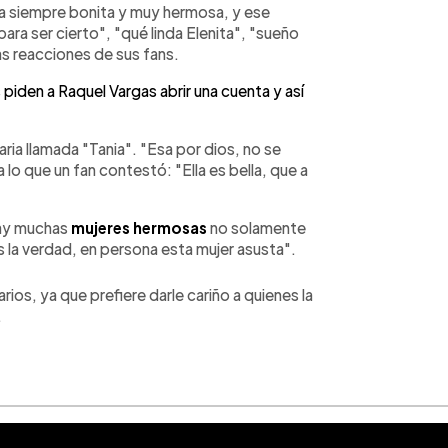
la siempre bonita y muy hermosa, y ese
ara ser cierto", "qué linda Elenita", "sueño
las reacciones de sus fans.
iden a Raquel Vargas abrir una cuenta y así
aria llamada "Tania". "Esa por dios, no se
 lo que un fan contestó: "Ella es bella, que a
 hay muchas
mujeres hermosas
no solamente
es la verdad, en persona esta mujer asusta".
rios, ya que prefiere darle cariño a quienes la
.