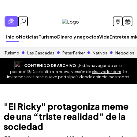
Inicio
Noticias
Turismo
Dinero y negocios
Vida
Entretenim
Turismo
Las Cascadas
Peter Parker
Nativos
Negocios
CONTENIDO DE ARCHIVO:
¡Estás navegando en el
pasado! 🚀 Da el salto a la nueva versión de
elsalvador.com
. Te
invitamos a visitar el nuevo portal país donde coincidimos todos.
"El Ricky" protagoniza meme
de una “triste realidad” de la
sociedad