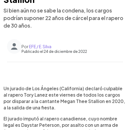
Si bien aún no se sabe la condena, los cargos
podrían suponer 22 años de cárcel para el rapero
de 30 años.
Por
EFE / E. Silva
Publicado el 24 de diciembre de 2022
0:00
►
Escuchar artículo
Un jurado de Los Ángeles (California) declaró culpable
al rapero Tory Lanez este viernes de todos los cargos
por disparar a la cantante Megan Thee Stallion en 2020,
a la salida de una fiesta.
El jurado imputó al rapero canadiense, cuyo nombre
legal es Daystar Peterson, por asalto con un arma de