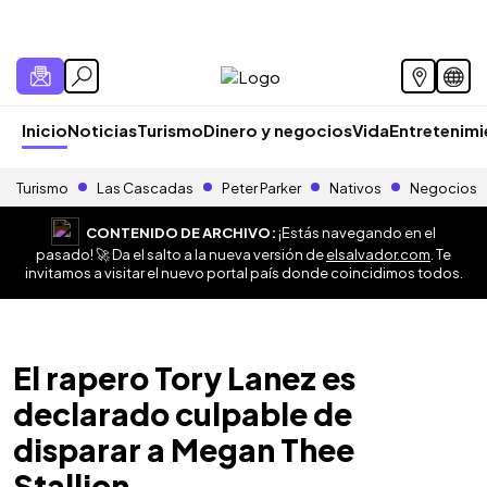
Inicio
Noticias
Turismo
Dinero y negocios
Vida
Entretenim
Turismo
Las Cascadas
Peter Parker
Nativos
Negocios
CONTENIDO DE ARCHIVO:
¡Estás navegando en el
pasado! 🚀 Da el salto a la nueva versión de
elsalvador.com
. Te
invitamos a visitar el nuevo portal país donde coincidimos todos.
El rapero Tory Lanez es
declarado culpable de
disparar a Megan Thee
Stallion