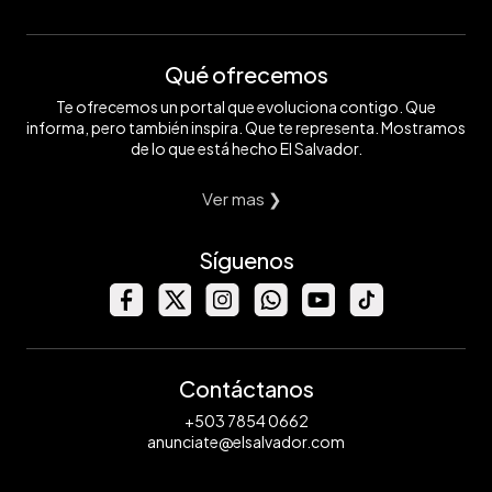
Qué ofrecemos
Te ofrecemos un portal que evoluciona contigo. Que
informa, pero también inspira. Que te representa. Mostramos
de lo que está hecho El Salvador.
Ver mas ❯
Síguenos
Contáctanos
+503 7854 0662
anunciate@elsalvador.com