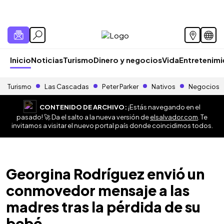
Inicio
Noticias
Turismo
Dinero y negocios
Vida
Entretenim
Turismo
Las Cascadas
Peter Parker
Nativos
Negocios
CONTENIDO DE ARCHIVO:
¡Estás navegando en el
pasado! 🚀 Da el salto a la nueva versión de
elsalvador.com
. Te
invitamos a visitar el nuevo portal país donde coincidimos todos.
Georgina Rodríguez envió un
conmovedor mensaje a las
madres tras la pérdida de su
bebé