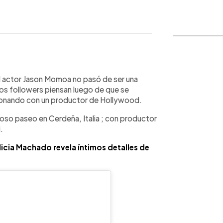
WhatsApp
Copiar link
el actor Jason Momoa no pasó de ser una
los followers piensan luego de que se
cacionando con un productor de Hollywood.
joso paseo en Cerdeña, Italia ; con productor
.
icia Machado revela íntimos detalles de