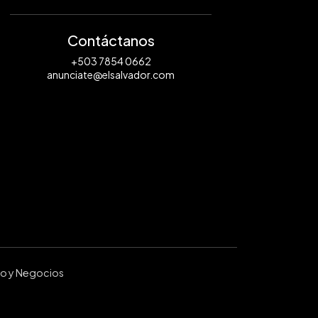
Contáctanos
+503 7854 0662
anunciate@elsalvador.com
ro y Negocios