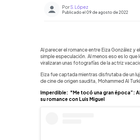
Por
S. López
Publicado el 09 de agosto de 2022
0:00
Facebook
Twitter
►
Escuchar artículo
Al parecer el romance entre Eiza González y 
simple especulación. Al menos eso es lo que 
viralizaran unas fotografías de la actriz va
Eiza fue captada mientras disfrutaba de un lu
de cine de origen saudita, Mohammed Al Turki
Imperdible: "Me tocó una gran época”: Al
su romance con Luis Miguel