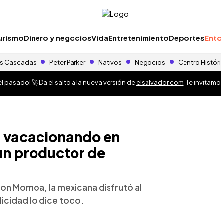
urismo
Dinero y negocios
Vida
Entretenimiento
Deportes
Ento
s Cascadas
Peter Parker
Nativos
Negocios
Centro Histór
 pasado! 🚀 Da el salto a la nueva versión de
elsalvador.com
. Te invitam
z vacacionando en
un productor de
son Momoa, la mexicana disfrutó al
licidad lo dice todo.