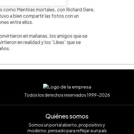
as como Mentiras mortales, con Richard Gere,
tuvo a bien compartir las fotos con un
ones entre ellos.
onvirtieron en mañanas, los amigos que se
irtieron en realidad y los ‘Likes’ que se
 años.
Todos los derechos reservados 1999-2026
Quiénes somos
Somos un portal abierto, propositivo y
moderno, pensado para reflejar a un país