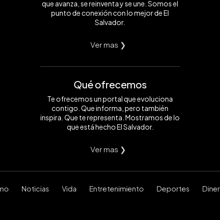
que avanza, se reinventa y se une. Somos el
punto de conexión con lo mejor de El
Salvador.
Ver mas ❯
Qué ofrecemos
Te ofrecemos un portal que evoluciona
contigo. Que informa, pero también
inspira. Que te representa. Mostramos de lo
que está hecho El Salvador.
Ver mas ❯
smo
Noticias
Vida
Entretenimiento
Deportes
Dine