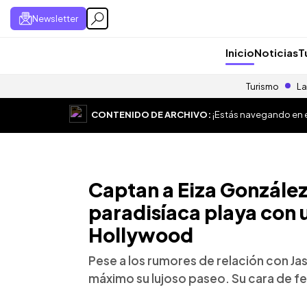
Newsletter
Inicio
Noticias
T
Turismo
La
CONTENIDO DE ARCHIVO:
¡Estás navegando en el
Captan a Eiza Gonzále
paradisíaca playa con 
Hollywood
Pese a los rumores de relación con Ja
máximo su lujoso paseo. Su cara de fe