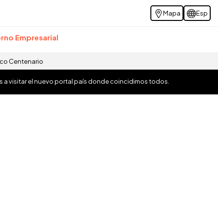
Mapa
Esp
rno Empresarial
ico Centenario
os a visitar el nuevo portal país donde coincidimos todos.