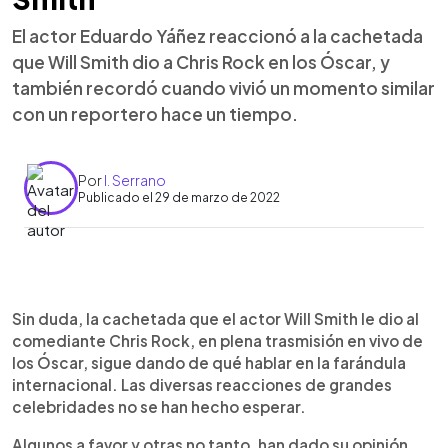
El actor Eduardo Yáñez reaccionó a la cachetada
que Will Smith dio a Chris Rock en los Óscar, y
también recordó cuando vivió un momento similar
con un reportero hace un tiempo.
Por
I. Serrano
Publicado el 29 de marzo de 2022
0:00
►
Escuchar artículo
Sin duda, la cachetada que el actor Will Smith le dio al
comediante Chris Rock, en plena trasmisión en vivo de
los Óscar, sigue dando de qué hablar en la farándula
internacional. Las diversas reacciones de grandes
celebridades no se han hecho esperar.
Algunos a favor y otras no tanto, han dado su opinión