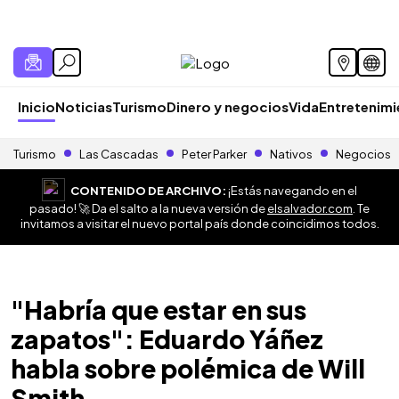
Inicio
Noticias
Turismo
Dinero y negocios
Vida
Entretenim
Turismo
Las Cascadas
Peter Parker
Nativos
Negocios
CONTENIDO DE ARCHIVO:
¡Estás navegando en el
pasado! 🚀 Da el salto a la nueva versión de
elsalvador.com
. Te
invitamos a visitar el nuevo portal país donde coincidimos todos.
"Habría que estar en sus
zapatos": Eduardo Yáñez
habla sobre polémica de Will
Smith