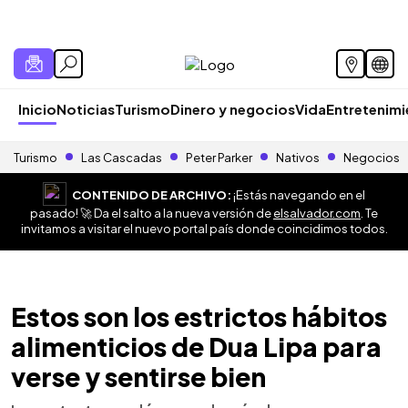
Inicio
Noticias
Turismo
Dinero y negocios
Vida
Entretenim
Turismo
Las Cascadas
Peter Parker
Nativos
Negocios
CONTENIDO DE ARCHIVO:
¡Estás navegando en el
pasado! 🚀 Da el salto a la nueva versión de
elsalvador.com
. Te
invitamos a visitar el nuevo portal país donde coincidimos todos.
Estos son los estrictos hábitos
alimenticios de Dua Lipa para
verse y sentirse bien