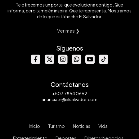
Te ofrecemos un portal que evoluciona contigo. Que
informa, pero también inspira. Que te representa. Mostramos
de lo que está hecho El Salvador.
Ver mas ❯
Síguenos
Contáctanos
+503 7854 0662
anunciate@elsalvador.com
Inicio
Turismo
Noticias
Vida
Entretenimiento
Deportes
Dinero y Negocios