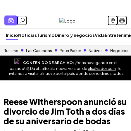
Inicio
Noticias
Turismo
Dinero y negocios
Vida
Entretenim
Turismo
Las Cascadas
Peter Parker
Nativos
Negocios
CONTENIDO DE ARCHIVO:
¡Estás navegando en el
pasado! 🚀 Da el salto a la nueva versión de
elsalvador.com
. Te
invitamos a visitar el nuevo portal país donde coincidimos todos.
Reese Witherspoon anunció su
divorcio de Jim Toth a dos días
de su aniversario de bodas