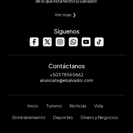
de lo que está hecho El Salvador.
Ver mas ❯
Síguenos
Contáctanos
+503 7854 0662
anunciate@elsalvador.com
Inicio
Turismo
Noticias
Vida
Entretenimiento
Deportes
Dinero y Negocios