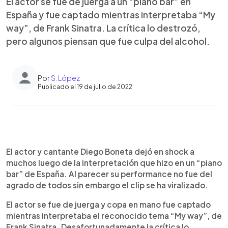
El actor se fue de juerga a un “piano bar” en
España y fue captado mientras interpretaba “My
way”, de Frank Sinatra. La crítica lo destrozó,
pero algunos piensan que fue culpa del alcohol.
Por
S. López
Publicado el 19 de julio de 2022
0:00
►
Escuchar artículo
El actor y cantante Diego Boneta dejó en shock a
muchos luego de la interpretación que hizo en un “piano
bar” de España. Al parecer su performance no fue del
agrado de todos sin embargo el clip se ha viralizado.
El actor se fue de juerga y copa en mano fue captado
mientras interpretaba el reconocido tema “My way”, de
Frank Sinatra. Desafortunadamente la crítica lo