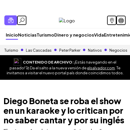
Inicio
Noticias
Turismo
Dinero y negocios
Vida
Entretenim
Turismo
Las Cascadas
Peter Parker
Nativos
Negocios
CONTENIDO DE ARCHIVO:
¡Estás navegando en el
pasado! 🚀 Da el salto a la nueva versión de
elsalvador.com
. Te
invitamos a visitar el nuevo portal país donde coincidimos todos.
Diego Boneta se roba el show
en un karaoke y lo critican por
no saber cantar y por su inglés