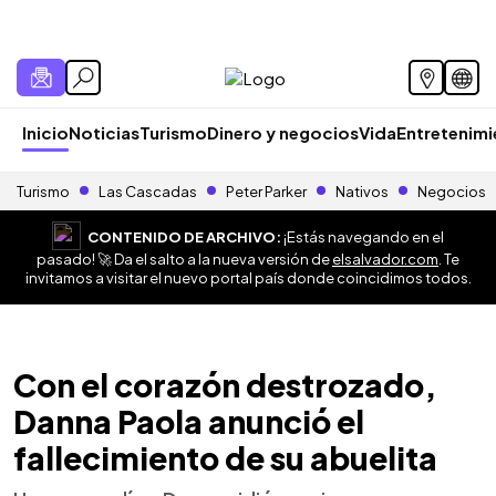
Inicio
Noticias
Turismo
Dinero y negocios
Vida
Entretenim
Turismo
Las Cascadas
Peter Parker
Nativos
Negocios
CONTENIDO DE ARCHIVO:
¡Estás navegando en el
pasado! 🚀 Da el salto a la nueva versión de
elsalvador.com
. Te
invitamos a visitar el nuevo portal país donde coincidimos todos.
Con el corazón destrozado,
Danna Paola anunció el
fallecimiento de su abuelita