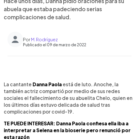
Hace unos días, Danna pidió oraciones para su
abuela que estaba padeciendo serias
complicaciones de salud.
Por
M. Rodríguez
Publicado el 09 de marzo de 2022
0:00
►
Escuchar artículo
La cantante
Danna Paola
está de luto. Anoche, la
también actriz compartió por medio de sus redes
sociales el fallecimiento de su abuelita Chelo, quien en
los últimos días estuvo delicada de salud tras
complicaciones por covid-19.
TE PUEDE INTERESAR: Danna Paola confiesa ella iba a
interpretar a Selena en la bioserie pero renunció por
esta razón