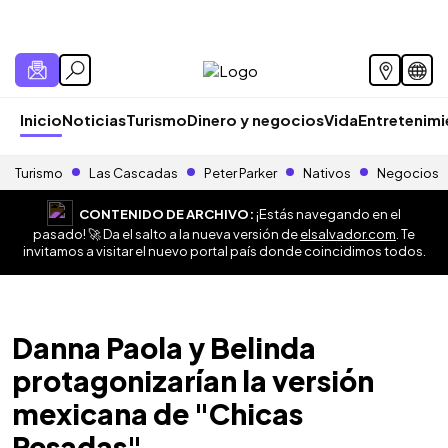
Inicio
Noticias
Turismo
Dinero y negocios
Vida
Entretenim
Turismo
Las Cascadas
Peter Parker
Nativos
Negocios
CONTENIDO DE ARCHIVO:
¡Estás navegando en el
pasado! 🚀 Da el salto a la nueva versión de
elsalvador.com
. Te
invitamos a visitar el nuevo portal país donde coincidimos todos.
Danna Paola y Belinda
protagonizarían la versión
mexicana de "Chicas
Pesadas"