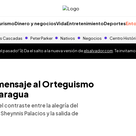
urismo
Dinero y negocios
Vida
Entretenimiento
Deportes
Ento
s Cascadas
Peter Parker
Nativos
Negocios
Centro Histór
 pasado! 🚀 Da el salto a la nueva versión de
elsalvador.com
. Te invitam
 mensaje al Orteguismo
caragua
l contraste entre la alegría del
Sheynnis Palacios y la salida de