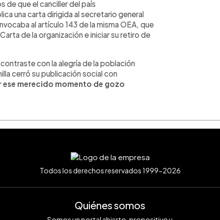
de que el canciller del país
ca una carta dirigida al secretario general
invocaba al artículo 143 de la misma OEA, que
arta de la organización e iniciar su retiro de
ntraste con la alegría de la población
la cerró su publicación social con
or ese merecido momento de gozo
Todos los derechos reservados 1999-2026
Quiénes somos
Somos un portal abierto, propositivo y