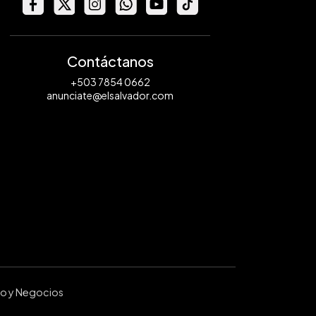
Contáctanos
+503 7854 0662
anunciate@elsalvador.com
ro y Negocios