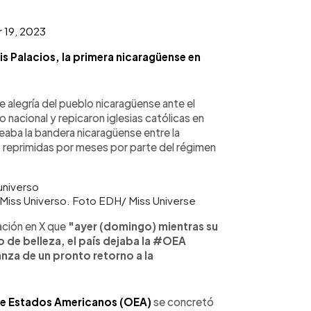
 19, 2023
is Palacios, la primera nicaragüense en
e alegría del pueblo nicaragüense ante el
o nacional y repicaron iglesias católicas en
meaba la bandera nicaragüense entre la
o reprimidas por meses por parte del régimen
 Miss Universo. Foto EDH/ Miss Universe
ación en X que
"ayer (domingo) mientras su
 de belleza, el país dejaba la #OEA
anza de un pronto retorno a la
e Estados Americanos (OEA)
se concretó