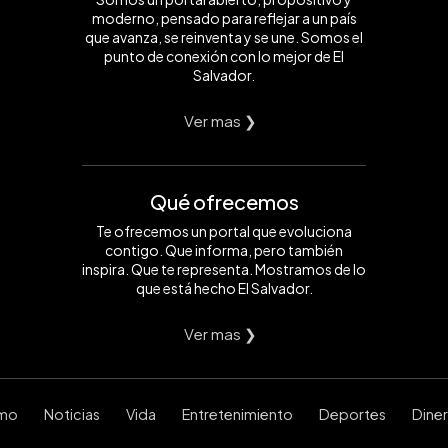
moderno, pensado para reflejar a un país
que avanza, se reinventa y se une. Somos el
punto de conexión con lo mejor de El
Salvador.
Ver mas ❯
Qué ofrecemos
Te ofrecemos un portal que evoluciona
contigo. Que informa, pero también
inspira. Que te representa. Mostramos de lo
que está hecho El Salvador.
Ver mas ❯
smo
Noticias
Vida
Entretenimiento
Deportes
Dine