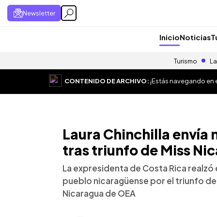
Newsletter
Inicio
Noticias
T
Turismo
La
CONTENIDO DE ARCHIVO:
¡Estás navegando en el
Laura Chinchilla envía
tras triunfo de Miss Ni
La expresidenta de Costa Rica realzó e
pueblo nicaragüense por el triunfo de 
Nicaragua de OEA