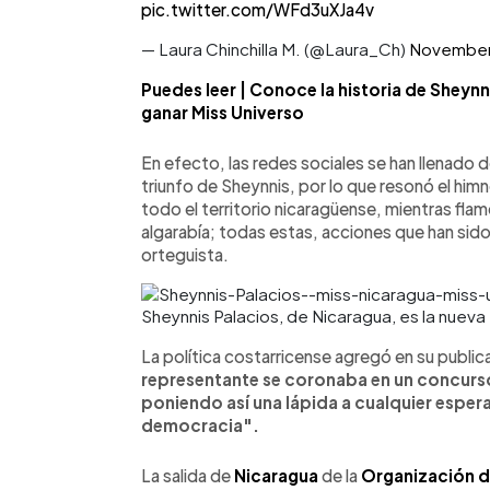
pic.twitter.com/WFd3uXJa4v
— Laura Chinchilla M. (@Laura_Ch)
November
Puedes leer | Conoce la historia de Sheynn
ganar Miss Universo
En efecto, las redes sociales se han llenado d
triunfo de Sheynnis, por lo que resonó el himn
todo el territorio nicaragüense, mientras fla
algarabía; todas estas, acciones que han sid
orteguista.
Sheynnis Palacios, de Nicaragua, es la nueva
La política costarricense agregó en su public
representante se coronaba en un concurso
poniendo así una lápida a cualquier esper
democracia".
La salida de
Nicaragua
de la
Organización d