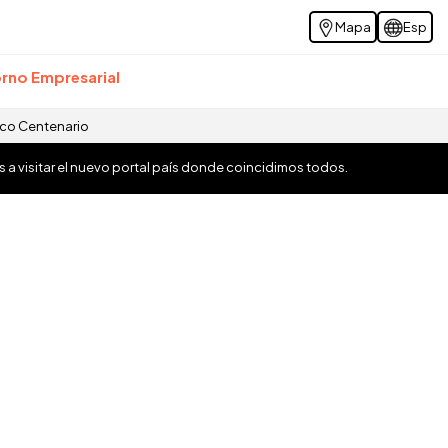
Mapa
Esp
rno Empresarial
ico Centenario
os a visitar el nuevo portal país donde coincidimos todos.