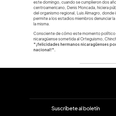
este domingo, cuando se cumplieron dos años 
centroamericano, Denis Moncada, hiciera públi
del organismo regional, Luis Almagro, donde 
permite a los estadios miembros denunciar la C
la misma.
Consciente de cómo este momento político co
nicaragüense sometida al Orteguismo, Chinchil
"¡felicidades hermanos nicaragüenses p
nacional!".
Suscríbete al boletín