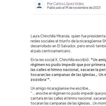
Por
Carlos López Vides
Publicado el 19 de noviembre de 2023
0:00
Facebook
Twitter
►
Escuchar artículo
Laura Chinchilla Miranda, quien fue president
redes sociales el triunfo de la nicaragüense S
desarrollado en El Salvador, pero envió tambi
el país centroamericano.
En la res social X, Chinchilla escribió:
"Un amig
régimen no pudo impedir que por primera 
las calles el himno nacional, sacaran la 
tocaran las campanas de las iglesias… Un
zozobra'".
Un amigo nicaragüense me escribe…
“… anoche el régimen no pudo impedir que po
cantara en las calles el himno nacional, sacar
tocaran las campanas de las iglesias…Un mom