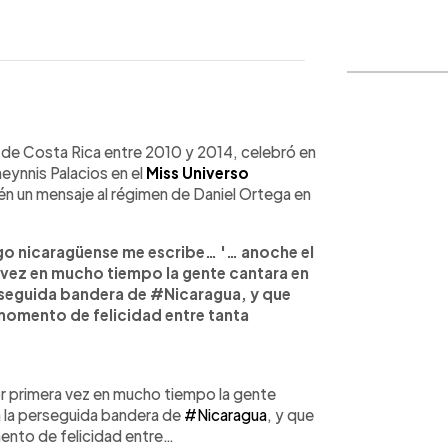
WhatsApp
Copiar link
a de Costa Rica entre 2010 y 2014, celebró en
heynnis Palacios en el
Miss Universo
én un mensaje al régimen de Daniel Ortega en
o nicaragüense me escribe… '… anoche el
vez en mucho tiempo la gente cantara en
perseguida bandera de #Nicaragua, y que
 momento de felicidad entre tanta
r primera vez en mucho tiempo la gente
an la perseguida bandera de
#Nicaragua
, y que
ento de felicidad entre…