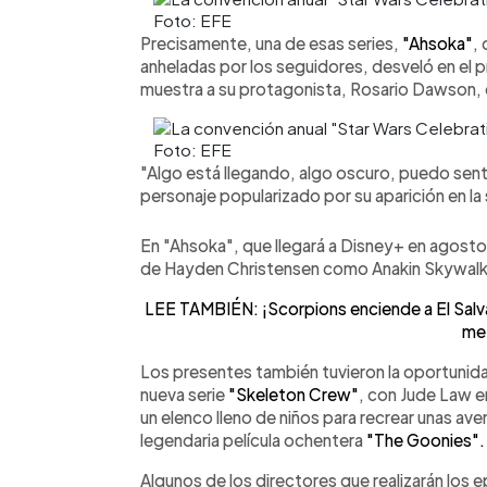
Foto: EFE
Precisamente, una de esas series,
"Ahsoka"
,
anheladas por los seguidores, desveló en el pr
muestra a su protagonista, Rosario Dawson, 
Foto: EFE
"Algo está llegando, algo oscuro, puedo sentirl
personaje popularizado por su aparición en la
En "Ahsoka", que llegará a Disney+ en agosto
de Hayden Christensen como Anakin Skywalk
LEE TAMBIÉN: ¡Scorpions enciende a El Salv
met
Los presentes también tuvieron la oportunidad 
nueva serie
"Skeleton Crew"
, con Jude Law e
un elenco lleno de niños para recrear unas av
legendaria película ochentera
"The Goonies".
Algunos de los directores que realizarán los