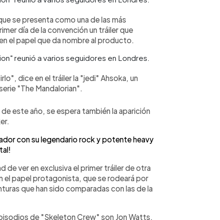
 que se presenta como una de las más
imer día de la convención un tráiler que
en el papel que da nombre al producto.
o", dice en el tráiler la "jedi" Ahsoka, un
 serie "The Mandalorian".
 de este año, se espera también la aparición
er.
ador con su legendario rock y potente heavy
al!
de ver en exclusiva el primer tráiler de otra
n el papel protagonista, que se rodeará por
enturas que han sido comparadas con las de la
 episodios de "Skeleton Crew" son Jon Watts,