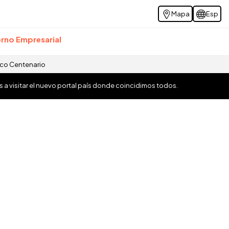
Mapa
Esp
rno Empresarial
ico Centenario
os a visitar el nuevo portal país donde coincidimos todos.