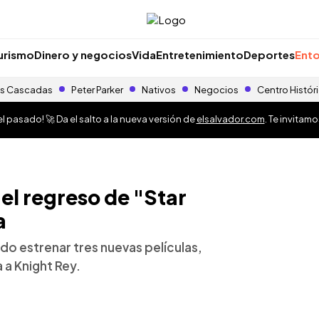
urismo
Dinero y negocios
Vida
Entretenimiento
Deportes
Ento
s Cascadas
Peter Parker
Nativos
Negocios
Centro Histór
 pasado! 🚀 Da el salto a la nueva versión de
elsalvador.com
. Te invitam
el regreso de "Star
a
do estrenar tres nuevas películas,
 a Knight Rey.