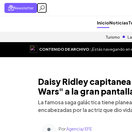
Newsletter
Inicio
Noticias
T
Turismo
La
CONTENIDO DE ARCHIVO:
¡Estás navegando en el
Daisy Ridley capitanea 
Wars" a la gran pantall
La famosa saga galáctica tiene planea
encabezadas por la actriz que dio vida
Por
Agencia/ EFE