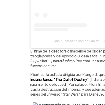
Una publicación compartida de Luc
El filme de la directora canadiense de origen pa
trilogía previa y del episodio IX de la saga, 
Skywalker), y narrará cómo Rey crea una nueva
fuerzas oscuras.
Mientras, la película dirigida por Mangold, qu
Indiana Jones, "The Dial of Destiny"
(Indiana J
nacimiento de los Jedi. Por su lado, Filoni fil
tras la destrucción del Imperio, y que además 
series del universo "Star Wars" para Disney+.