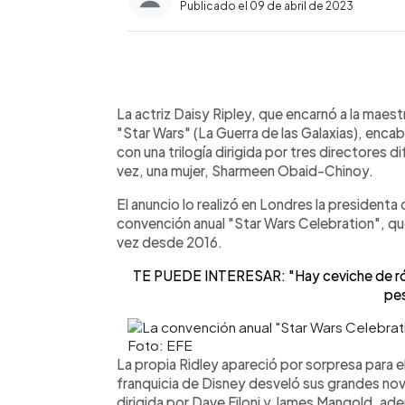
Publicado el 09 de abril de 2023
0:00
Facebook
Twitter
►
Escuchar artículo
La actriz Daisy Ripley, que encarnó a la maest
"Star Wars" (La Guerra de las Galaxias), encabe
con una trilogía dirigida por tres directores d
vez, una mujer, Sharmeen Obaid-Chinoy.
El anuncio lo realizó en Londres la presidenta
convención anual "Star Wars Celebration", qu
vez desde 2016.
TE PUEDE INTERESAR: "Hay ceviche de rób
pe
Foto: EFE
La propia Ridley apareció por sorpresa para el 
franquicia de Disney desveló sus grandes no
dirigida por Dave Filoni y James Mangold, a