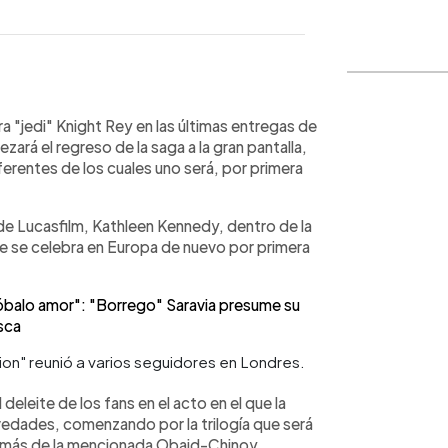
WhatsApp
Copiar link
ra "jedi" Knight Rey en las últimas entregas de
zará el regreso de la saga a la gran pantalla,
iferentes de los cuales uno será, por primera
 de Lucasfilm, Kathleen Kennedy, dentro de la
e se celebra en Europa de nuevo por primera
alo amor": "Borrego" Saravia presume su
sca
deleite de los fans en el acto en el que la
vedades, comenzando por la trilogía que será
demás de la mencionada Obaid-Chinoy.