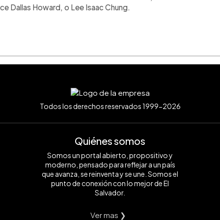
yce Dallas Howard, o Lee Isaac Chung.
Todos los derechos reservados 1999-2026
Quiénes somos
Somos un portal abierto, propositivo y
moderno, pensado para reflejar a un país
que avanza, se reinventa y se une. Somos el
punto de conexión con lo mejor de El
Salvador.
Ver mas ❯