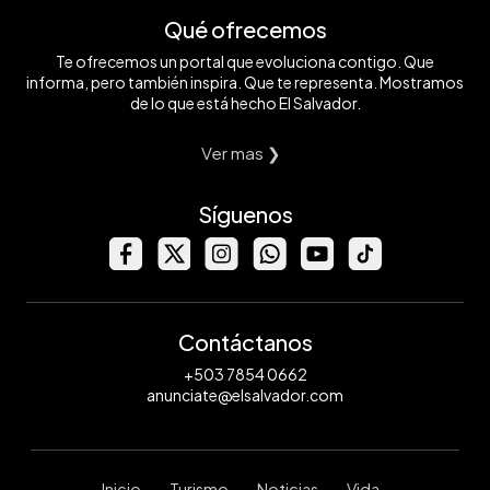
Qué ofrecemos
Te ofrecemos un portal que evoluciona contigo. Que
informa, pero también inspira. Que te representa. Mostramos
de lo que está hecho El Salvador.
Ver mas ❯
Síguenos
Contáctanos
+503 7854 0662
anunciate@elsalvador.com
Inicio
Turismo
Noticias
Vida