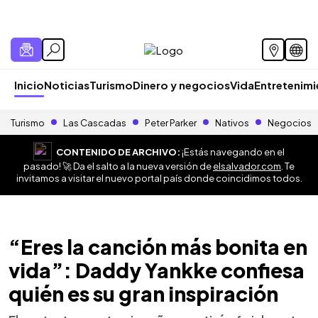
Inicio
Noticias
Turismo
Dinero y negocios
Vida
Entretenim
Turismo
Las Cascadas
Peter Parker
Nativos
Negocios
CONTENIDO DE ARCHIVO:
¡Estás navegando en el
pasado! 🚀 Da el salto a la nueva versión de
elsalvador.com
. Te
invitamos a visitar el nuevo portal país donde coincidimos todos.
“Eres la canción más bonita en
vida”: Daddy Yankke confiesa
quién es su gran inspiración