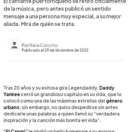
El cantante puertorriqueño se retiró oficialmente
de la música, pero antes publicó un sentido
mensaje a una persona muy especial, a su mejor
aliada. Mira de quién se trata.
Por
Iliana Colocho
Publicado el 29 de diciembre de 2022
0:00
►
Escuchar artículo
Tras 20 años y su exitosa gira Legendaddy,
Daddy
Yankee
cerró un grandioso capítulo en su vida, que lo
colocó como una de las máximas estrellas del
género
urbano
; sin embargo, no quiso despedirse sin antes
dedicarle unas palabras a quien llamó su “verdadera
inspiración y la canción más bonita en vida”.
“El Cangri”
le rindió un bello homenaje a su esposa,