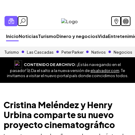
Inicio
Noticias
Turismo
Dinero y negocios
Vida
Entretenim
Turismo
Las Cascadas
Peter Parker
Nativos
Negocios
CONTENIDO DE ARCHIVO:
¡Estás navegando en el
pasado! 🚀 Da el salto a la nueva versión de
elsalvador.com
. Te
invitamos a visitar el nuevo portal país donde coincidimos todos.
Cristina Meléndez y Henry
Urbina comparte su nuevo
proyecto cinematográfico