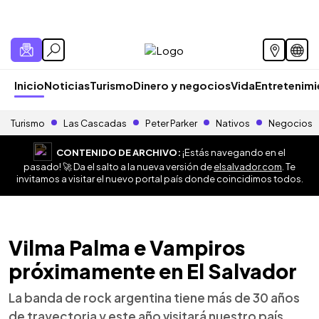
Inicio
Noticias
Turismo
Dinero y negocios
Vida
Entretenim
Turismo
Las Cascadas
Peter Parker
Nativos
Negocios
CONTENIDO DE ARCHIVO:
¡Estás navegando en el
pasado! 🚀 Da el salto a la nueva versión de
elsalvador.com
. Te
invitamos a visitar el nuevo portal país donde coincidimos todos.
Vilma Palma e Vampiros
próximamente en El Salvador
La banda de rock argentina tiene más de 30 años
de trayectoria y este año visitará nuestro país.