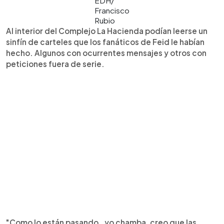
EDH/
Francisco
Rubio
Al interior del Complejo La Hacienda podían leerse un
sinfín de carteles que los fanáticos de Feid le habían
hecho. Algunos con ocurrentes mensajes y otros con
peticiones fuera de serie.
"Como lo están pasando..yo chamba, creo que las