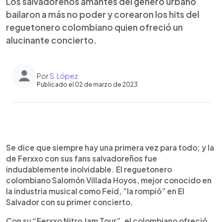
Los salvadoreños amantes del género urbano
bailaron a más no poder y corearon los hits del
reguetonero colombiano quien ofreció un
alucinante concierto.
Por
S. López
Publicado el 02 de marzo de 2023
0:00
►
Escuchar artículo
Se dice que siempre hay una primera vez para todo; y la
de Ferxxo con sus fans salvadoreños fue
indudablemente inolvidable. El reguetonero
colombiano Salomón Villada Hoyos, mejor conocido en
la industria musical como Feid, ”la rompió” en El
Salvador con su primer concierto.
Con su “Ferxxo Nitro Jam Tour”, el colombiano ofreció