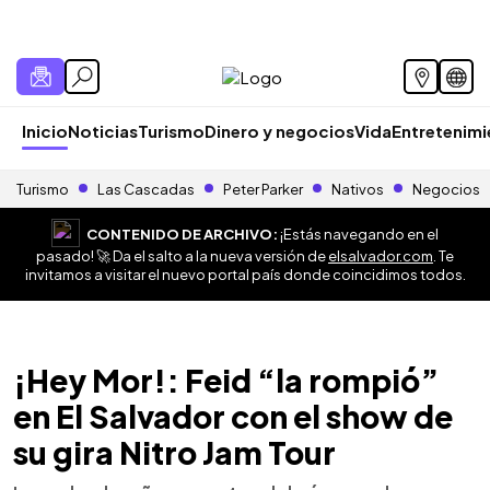
Inicio
Noticias
Turismo
Dinero y negocios
Vida
Entretenim
Turismo
Las Cascadas
Peter Parker
Nativos
Negocios
CONTENIDO DE ARCHIVO:
¡Estás navegando en el
pasado! 🚀 Da el salto a la nueva versión de
elsalvador.com
. Te
invitamos a visitar el nuevo portal país donde coincidimos todos.
¡Hey Mor!: Feid “la rompió”
en El Salvador con el show de
su gira Nitro Jam Tour