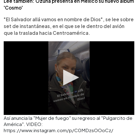
Lee también: Ozuna presenta en México su nuevo álbum
'Cosmo'
"El Salvador allá vamos en nombre de Dios", se lee sobre
set de instantáneas, en el que se le dentro del avión
que la traslada hacia Centroamérica.
Así anuncia la "Mujer de fuego" su regreso al "Pulgarcito de
América". VIDEO:
https://www.instagram.com/p/C0MDzsOOoCz/