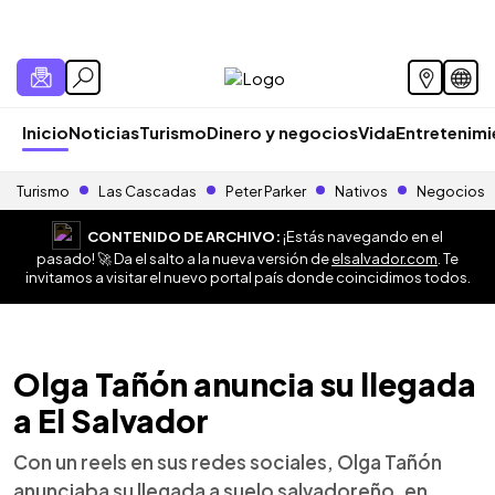
Inicio
Noticias
Turismo
Dinero y negocios
Vida
Entretenim
Turismo
Las Cascadas
Peter Parker
Nativos
Negocios
CONTENIDO DE ARCHIVO:
¡Estás navegando en el
pasado! 🚀 Da el salto a la nueva versión de
elsalvador.com
. Te
invitamos a visitar el nuevo portal país donde coincidimos todos.
Olga Tañón anuncia su llegada
a El Salvador
Con un reels en sus redes sociales, Olga Tañón
anunciaba su llegada a suelo salvadoreño, en