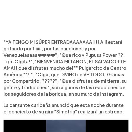
"YA TENGO MI SÚPER ENTRADAAAAAAA!!!! Allí estaré
gritando por tiiiiii, por tus canciones y por
Venezuelaaaaa❤️❤️❤️❤️", "Que rico ♥️ Pupusa Power ??
Tqm Olgita!", "BIENVENIDA MI TAÑON, ÉL SALVADOR TE
AMA!! que disfrutes mucho del "" Pulgarcito de Centro
América ""!!", "Olga, que DIVINO se VE TODO. Gracias
por Compartirlo. ?????", "Que disfrutes de mi tierra, su
gente y tradiciones", son algunos de las reacciones de
los seguidores de la boricua, en su muro de Instagram.
La cantante caribeña anunció que esta noche durante
el concierto de su gira "Simetría" realizará un estreno.