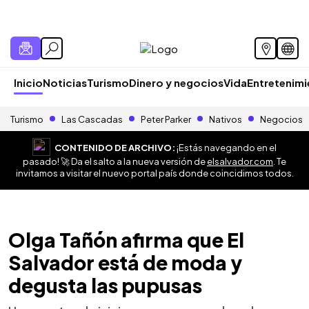
Inicio
Noticias
Turismo
Dinero y negocios
Vida
Entretenim
Turismo
Las Cascadas
Peter Parker
Nativos
Negocios
CONTENIDO DE ARCHIVO:
¡Estás navegando en el
pasado! 🚀 Da el salto a la nueva versión de
elsalvador.com
. Te
invitamos a visitar el nuevo portal país donde coincidimos todos.
Olga Tañón afirma que El
Salvador está de moda y
degusta las pupusas