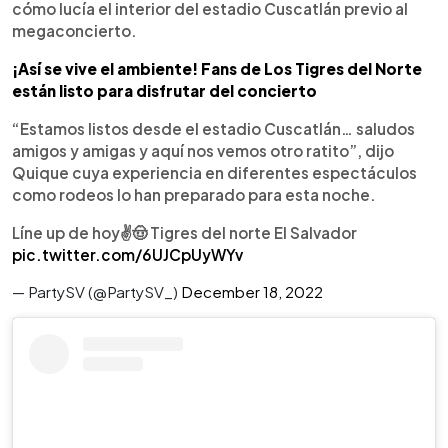
cómo lucía el interior del estadio Cuscatlán previo al
megaconcierto.
¡Así se vive el ambiente! Fans de Los Tigres del Norte
están listo para disfrutar del concierto
“Estamos listos desde el estadio Cuscatlán… saludos
amigos y amigas y aquí nos vemos otro ratito”, dijo
Quique cuya experiencia en diferentes espectáculos
como rodeos lo han preparado para esta noche.
Líne up de hoy✌️🤠 Tigres del norte El Salvador
pic.twitter.com/6UJCpUyWYv
— PartySV (@PartySV_)
December 18, 2022