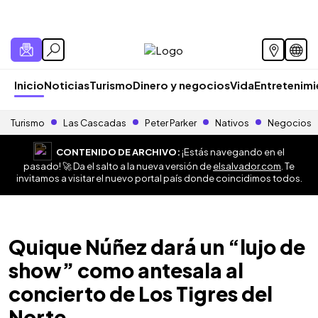
Inicio
Noticias
Turismo
Dinero y negocios
Vida
Entretenim
Turismo
Las Cascadas
Peter Parker
Nativos
Negocios
CONTENIDO DE ARCHIVO:
¡Estás navegando en el
pasado! 🚀 Da el salto a la nueva versión de
elsalvador.com
. Te
invitamos a visitar el nuevo portal país donde coincidimos todos.
Quique Núñez dará un “lujo de
show” como antesala al
concierto de Los Tigres del
Norte