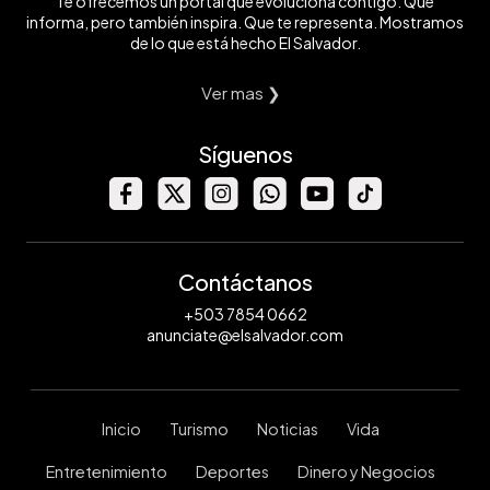
Te ofrecemos un portal que evoluciona contigo. Que
informa, pero también inspira. Que te representa. Mostramos
de lo que está hecho El Salvador.
Ver mas ❯
Síguenos
Contáctanos
+503 7854 0662
anunciate@elsalvador.com
Inicio
Turismo
Noticias
Vida
Entretenimiento
Deportes
Dinero y Negocios