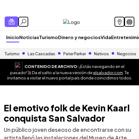
Inicio
Noticias
Turismo
Dinero y negocios
Vida
Entretenim
Turismo
Las Cascadas
Peter Parker
Nativos
Negocios
CONTENIDO DE ARCHIVO:
¡Estás navegando en el
pasado! 🚀 Da el salto a la nueva versión de
elsalvador.com
. Te
invitamos a visitar el nuevo portal país donde coincidimos todos.
El emotivo folk de Kevin Kaarl
conquista San Salvador
Un público joven deseoso de encontrarse con su
artista llenó las instalaciones del Museo de Arte,