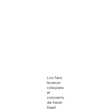
Los fans
hicieron
cola para
el
concierto
de Kevin
Kaarl.