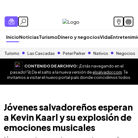
Inicio
Noticias
Turismo
Dinero y negocios
Vida
Entretenim
Turismo
Las Cascadas
Peter Parker
Nativos
Negocios
CONTENIDO DE ARCHIVO:
¡Estás navegando en el
pasado! 🚀 Da el salto a la nueva versión de
elsalvador.com
. Te
invitamos a visitar el nuevo portal país donde coincidimos todos.
Jóvenes salvadoreños esperan
a Kevin Kaarl y su explosión de
emociones musicales