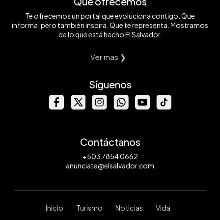
Qué ofrecemos
Te ofrecemos un portal que evoluciona contigo. Que
informa, pero también inspira. Que te representa. Mostramos
de lo que está hecho El Salvador.
Ver mas ❯
Síguenos
Contáctanos
+503 7854 0662
anunciate@elsalvador.com
Inicio
Turismo
Noticias
Vida