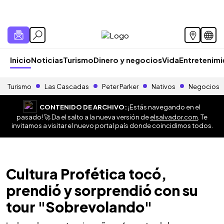
Inicio
Noticias
Turismo
Dinero y negocios
Vida
Entretenim
Turismo
Las Cascadas
Peter Parker
Nativos
Negocios
CONTENIDO DE ARCHIVO:
¡Estás navegando en el
pasado! 🚀 Da el salto a la nueva versión de
elsalvador.com
. Te
invitamos a visitar el nuevo portal país donde coincidimos todos.
Cultura Profética tocó,
prendió y sorprendió con su
tour "Sobrevolando"