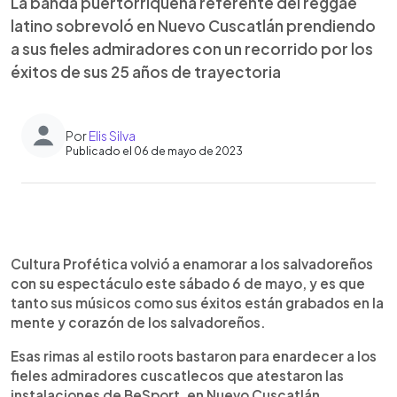
La banda puertorriqueña referente del reggae
latino sobrevoló en Nuevo Cuscatlán prendiendo
a sus fieles admiradores con un recorrido por los
éxitos de sus 25 años de trayectoria
Por
Elis Silva
Publicado el 06 de mayo de 2023
0:00
►
Escuchar artículo
Cultura Profética volvió a enamorar a los salvadoreños
con su espectáculo este sábado 6 de mayo, y es que
tanto sus músicos como sus éxitos están grabados en la
mente y corazón de los salvadoreños.
Esas rimas al estilo roots bastaron para enardecer a los
fieles admiradores cuscatlecos que atestaron las
instalaciones de BeSport, en Nuevo Cuscatlán.