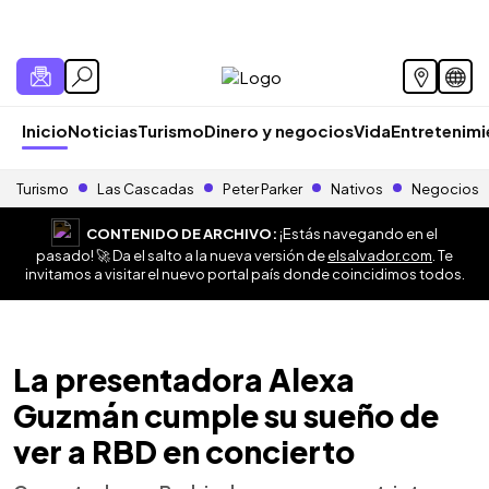
Inicio
Noticias
Turismo
Dinero y negocios
Vida
Entretenim
Turismo
Las Cascadas
Peter Parker
Nativos
Negocios
CONTENIDO DE ARCHIVO:
¡Estás navegando en el
pasado! 🚀 Da el salto a la nueva versión de
elsalvador.com
. Te
invitamos a visitar el nuevo portal país donde coincidimos todos.
La presentadora Alexa
Guzmán cumple su sueño de
ver a RBD en concierto