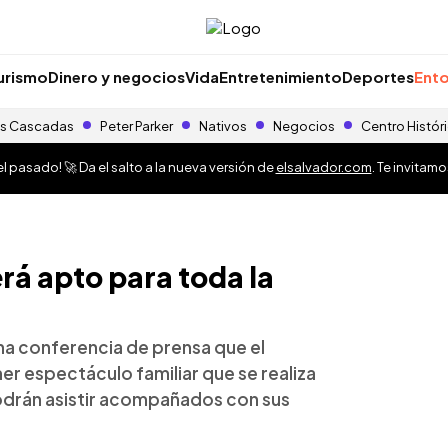
urismo
Dinero y negocios
Vida
Entretenimiento
Deportes
Ento
s Cascadas
Peter Parker
Nativos
Negocios
Centro Histór
 pasado! 🚀 Da el salto a la nueva versión de
elsalvador.com
. Te invitam
rá apto para toda la
a conferencia de prensa que el
er espectáculo familiar que se realiza
podrán asistir acompañados con sus