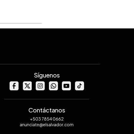
Síguenos
Contáctanos
+503 7854 0662
anunciate@elsalvador.com