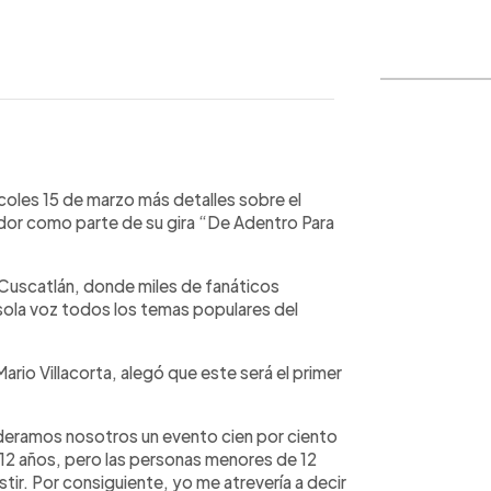
WhatsApp
Copiar link
coles 15 de marzo más detalles sobre el
ador como parte de su gira “De Adentro Para
o Cuscatlán, donde miles de fanáticos
 sola voz todos los temas populares del
io Villacorta, alegó que este será el primer
ideramos nosotros un evento cien por ciento
a 12 años, pero las personas menores de 12
tir. Por consiguiente, yo me atrevería a decir