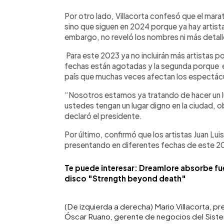
Por otro lado, Villacorta confesó que el mara
sino que siguen en 2024 porque ya hay artist
embargo, no reveló los nombres ni más detall
Para este 2023 ya no incluirán más artistas p
fechas están agotadas y la segunda porque es
país que muchas veces afectan los espectác
“Nosotros estamos ya tratando de hacer un 
ustedes tengan un lugar digno en la ciudad, 
declaró el presidente.
Por último, confirmó que los artistas Juan Lui
presentando en diferentes fechas de este 202
Te puede interesar: Dreamlore absorbe fue
disco "Strength beyond death"
(De izquierda a derecha) Mario Villacorta, 
Óscar Ruano, gerente de negocios del Siste