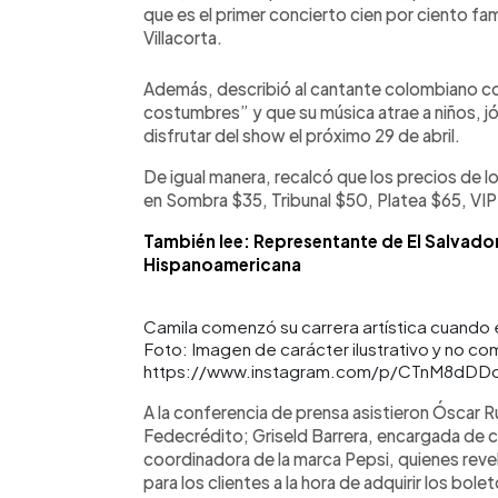
que es el primer concierto cien por ciento fa
Villacorta.
Además, describió al cantante colombiano 
costumbres” y que su música atrae a niños, j
disfrutar del show el próximo 29 de abril.
De igual manera, recalcó que los precios de l
en Sombra $35, Tribunal $50, Platea $65, VIP
También lee: Representante de El Salvador
Hispanoamericana
Camila comenzó su carrera artística cuando 
Foto: Imagen de carácter ilustrativo y no co
https://www.instagram.com/p/CTnM8dDD
A la conferencia de prensa asistieron Óscar 
Fedecrédito; Griseld Barrera, encargada de
coordinadora de la marca Pepsi, quienes rev
para los clientes a la hora de adquirir los bol