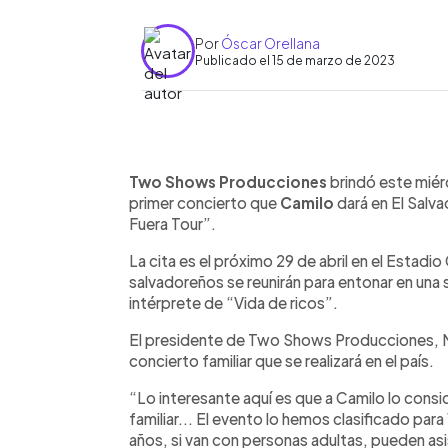
Por
Óscar Orellana
Publicado el 15 de marzo de 2023
0:00
Facebook
Twitter
►
Escuchar artículo
Two Shows Producciones
brindó este miér
primer concierto que
Camilo
dará en El Salv
Fuera Tour”.
La cita es el próximo 29 de abril en el Estadi
salvadoreños se reunirán para entonar en una
intérprete de “Vida de ricos”.
El presidente de Two Shows Producciones, Mar
concierto familiar que se realizará en el país.
“Lo interesante aquí es que a Camilo lo cons
familiar... El evento lo hemos clasificado par
años, si van con personas adultas, pueden asis