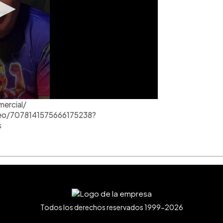
mercial/
deo/7078141575666175238?
s
Todos los derechos reservados 1999-2026