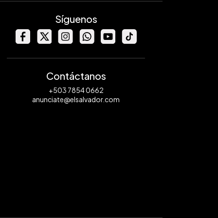
Síguenos
Contáctanos
+503 7854 0662
anunciate@elsalvador.com