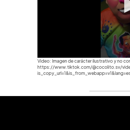
Video: Imagen de carácter ilustrativo y no co
https://www.tiktok.com/@cocolito.sv/vi
is_copy_url=1&is_from_webapp=v1&lang=e