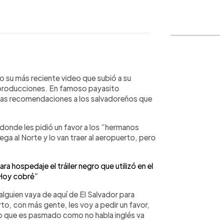
WhatsApp
Copiar link
 su más reciente video que subió a su
reproducciones. En famoso payasito
gunas recomendaciones a los salvadoreños que
donde les pidió un favor a los “hermanos
ega al Norte y lo van traer al aeropuerto, pero
hospedaje el tráiler negro que utilizó en el
Hoy cobré”
lguien vaya de aquí de El Salvador para
to, con más gente, les voy a pedir un favor,
mo que es pasmado como no habla inglés va