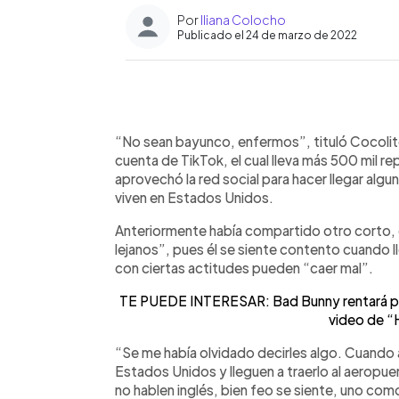
Por
Iliana Colocho
Publicado el 24 de marzo de 2022
0:00
Facebook
Twitter
►
Escuchar artículo
“No sean bayunco, enfermos”, tituló Cocolito
cuenta de TikTok, el cual lleva más 500 mil 
aprovechó la red social para hacer llegar al
viven en Estados Unidos.
Anteriormente había compartido otro corto, 
lejanos”, pues él se siente contento cuando ll
con ciertas actitudes pueden “caer mal”.
TE PUEDE INTERESAR: Bad Bunny rentará para 
video de “
“Se me había olvidado decirles algo. Cuando a
Estados Unidos y lleguen a traerlo al aeropuer
no hablen inglés, bien feo se siente, uno co