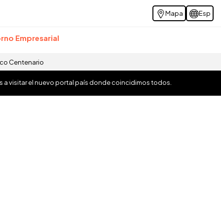
Mapa
Esp
rno Empresarial
ico Centenario
os a visitar el nuevo portal país donde coincidimos todos.