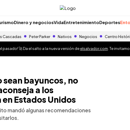
urismo
Dinero y negocios
Vida
Entretenimiento
Deportes
Ento
s Cascadas
Peter Parker
Nativos
Negocios
Centro Histór
 pasado! 🚀 Da el salto a la nueva versión de
elsalvador.com
. Te invitam
 sean bayuncos, no
aconseja a los
 en Estados Unidos
asito mandó algunas recomendaciones
itarlos.