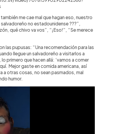
s
y también me cae mal que hagan eso, nuestro
es salvadoreño no estadounidense ???”,
razón, qué chivo va vos”, “¡Eso!”, “Se merece
ron las pupusas: “Una recomendación para las
ndo llegue un salvadoreño a visitarlos a
lo primero que hacen allá: ‘vamos a comer
uí. Mejor gaste en comida americana, así
ra a otras cosas, no sean pasmados, mal
endo humor.