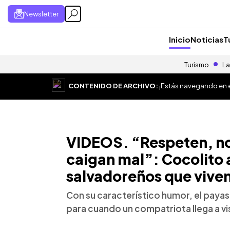
Newsletter
Inicio
Noticias
T
Turismo
La
CONTENIDO DE ARCHIVO:
¡Estás navegando en el
VIDEOS. “Respeten, no
caigan mal”: Cocolito 
salvadoreños que viven
Con su característico humor, el pay
para cuando un compatriota llega a vis