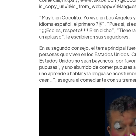
is_copy_url=1&is_from_webapp=v1&lang=e
“Muy bien Cocolito. Yo vivo en Los Ángeles 
idioma español, el primero ?✌”, “Pues sí, si 
“¡¡¡Eso es, respeto!!!!! Bien dicho”, “Tiene 
un aplauso”, le escribieron sus seguidores.
En su segundo consejo, el tema principal fue
personas que viven en los Estados Unidos. Cua
Estados Unidos no sean bayuncos, por favor, 
pupusas’, y uno aburrido de comer pupusas aq
uno aprende a hablar y la lengua se acostumb
caen…”, asegura el comediante con su trem