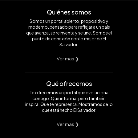
Quiénes somos
Somos un portal abierto, propositivo y
moderno, pensado para reflejar a un país
que avanza, se reinventa y se une. Somos el
punto de conexión con lo mejor de El
Salvador.
Ver mas ❯
Qué ofrecemos
Te ofrecemos un portal que evoluciona
contigo. Que informa, pero también
inspira. Que te representa. Mostramos de lo
que está hecho El Salvador.
Ver mas ❯