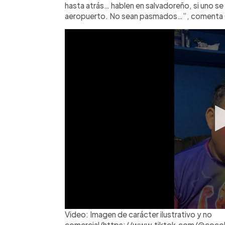
hasta atrás… hablen en salvadoreño, si uno se 
aeropuerto. No sean pasmados…”, comenta 
Video: Imagen de carácter ilustrativo y no
comercial/https://www.tiktok.com/@coco