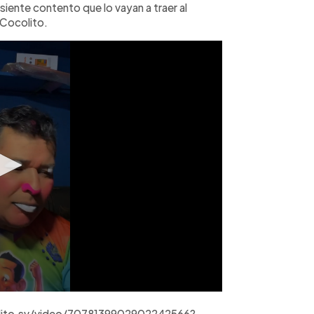
siente contento que lo vayan a traer al
Cocolito.
lito.sv/video/7078139902902242566?