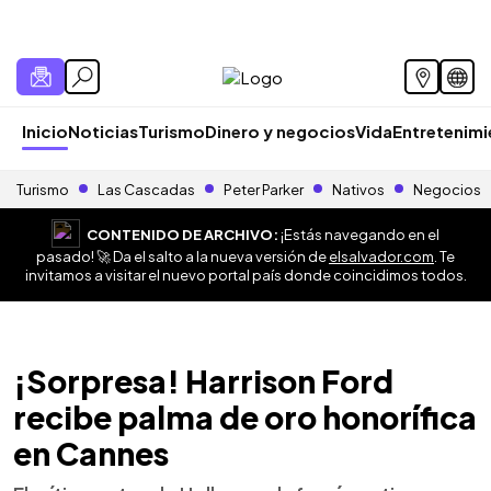
Inicio
Noticias
Turismo
Dinero y negocios
Vida
Entretenim
Turismo
Las Cascadas
Peter Parker
Nativos
Negocios
CONTENIDO DE ARCHIVO:
¡Estás navegando en el
pasado! 🚀 Da el salto a la nueva versión de
elsalvador.com
. Te
invitamos a visitar el nuevo portal país donde coincidimos todos.
¡Sorpresa! Harrison Ford
recibe palma de oro honorífica
en Cannes