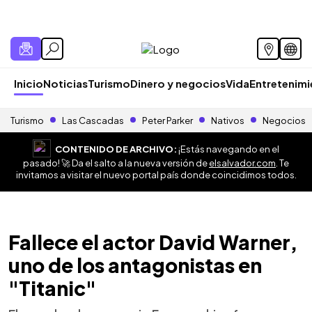
Inicio
Noticias
Turismo
Dinero y negocios
Vida
Entretenim
Turismo
Las Cascadas
Peter Parker
Nativos
Negocios
CONTENIDO DE ARCHIVO:
¡Estás navegando en el
pasado! 🚀 Da el salto a la nueva versión de
elsalvador.com
. Te
invitamos a visitar el nuevo portal país donde coincidimos todos.
Fallece el actor David Warner,
uno de los antagonistas en
"Titanic"