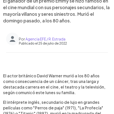
El ganador de un premio Emmy se hizo famoso en
el cine mundial con sus personajes secundarios, la
mayoría villanos y seres siniestros. Murió el
domingo pasado, a los 80 años.
Por
Agencia EFE / R. Estrada
Publicado el 25 de julio de 2022
0:00
►
Escuchar artículo
El actor británico David Warner murió a los 80 años
como consecuencia de un cáncer, tras una larga y
destacada carrera en el cine, el teatro y la televisión,
según comunicó este lunes su familia.
El intérprete inglés, secundario de lujo en grandes
películas como "Perros de paja" (1971), "La Profecía"
(1976) o "Titanic" (1997), murió en la madrugada del