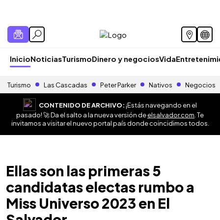
Inicio
Noticias
Turismo
Dinero y negocios
Vida
Entretenim
Turismo
Las Cascadas
Peter Parker
Nativos
Negocios
CONTENIDO DE ARCHIVO:
¡Estás navegando en el
pasado! 🚀 Da el salto a la nueva versión de
elsalvador.com
. Te
invitamos a visitar el nuevo portal país donde coincidimos todos.
Ellas son las primeras 5
candidatas electas rumbo a
Miss Universo 2023 en El
Salvador