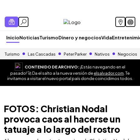
Inicio
Noticias
Turismo
Dinero y negocios
Vida
Entretenim
Turismo
Las Cascadas
Peter Parker
Nativos
Negocios
CONTENIDO DE ARCHIVO:
¡Estás navegando en el
pasado! 🚀 Da el salto a la nueva versión de
elsalvador.com
. Te
invitamos a visitar el nuevo portal país donde coincidimos todos.
FOTOS: Christian Nodal
provoca caos al hacerse un
tatuaje a lo largo del rostro