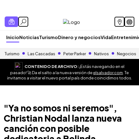
Inicio
Noticias
Turismo
Dinero y negocios
Vida
Entretenim
Turismo
Las Cascadas
Peter Parker
Nativos
Negocios
CONTENIDO DE ARCHIVO:
¡Estás navegando en el
pasado! 🚀 Da el salto a la nueva versión de
elsalvador.com
. Te
invitamos a visitar el nuevo portal país donde coincidimos todos.
"Ya no somos ni seremos",
Christian Nodal lanza nueva
canción con posible
dedicatoria a Belinda