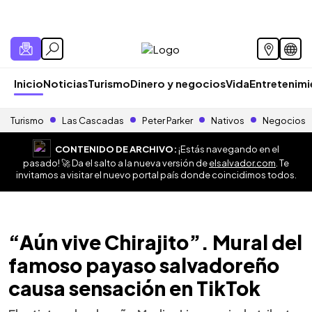
Inicio
Noticias
Turismo
Dinero y negocios
Vida
Entretenim
Turismo
Las Cascadas
Peter Parker
Nativos
Negocios
CONTENIDO DE ARCHIVO:
¡Estás navegando en el
pasado! 🚀 Da el salto a la nueva versión de
elsalvador.com
. Te
invitamos a visitar el nuevo portal país donde coincidimos todos.
“Aún vive Chirajito”. Mural del
famoso payaso salvadoreño
causa sensación en TikTok