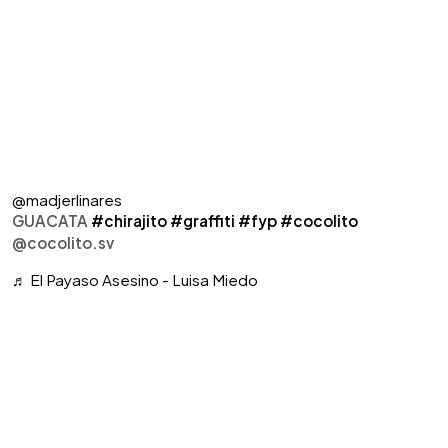
@madjerlinares
GUACATA
#chirajito
#graffiti
#fyp
#cocolito
@cocolito.sv
♬ El Payaso Asesino - Luisa Miedo