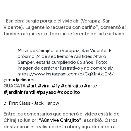
“Esa obra surgió porque él vivió ahí (Verapaz, San
Vicente). La gente lo recuerda con cariño”, comentó el
también arquitecto, todo un referente del arte urbano.
Mural de Chirajito, en Verapaz, San Vicente. El
próximo 24 de septiembre Arístides Alfaro
Samper, estaría cumpliendo 86 años. Foto:
Imagen de carácter ilustrativo y no comercial/
https://www.instagram.com/p/CgX1nAxJBr6/
@madjerlinares
GUACATA
#art
#viral
#fy
#chirajito
#arte
#jardininfantil
#payaso
#cocolito
♬ First Class - Jack Harlow
Entre los comentarios que generó el video está la de
Chirajito Junior:
“Aún vive Chirajito”
, escribió. Otros
destacaron el realismo de la obra y agradecieron a