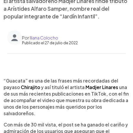
El artista salvadoreño Madjer Linares rinde tributo
a Arístides Alfaro Samper, nombre real del
popular integrante de “Jardín Infantil”.
Por
Iliana Colocho
Publicado el 27 de julio de 2022
0:00
►
Escuchar artículo
“Guacata” es una de las frases más recordadas del
payaso
Chirajito
y así tituló el artista
Madjer Linares
una
de sus más recientes publicaciones en TikTok, con el fin
de acompañar el video que muestra su obra dedicada a
unos de los personajes más queridos por los
salvadoreños.
Con más de 30 mil vista, el post se ha ganado el cariño y
admiración de los usuarios que aseguran que el