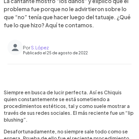
La cantante mostro “los daños” y explicó que el
problema fue porque no le advirtieron sobre lo
que “no” tenía que hacer luego del tatuaje. ¿Qué
fue lo que hizo? Aquí te contamos.
Por
S. López
Publicado el 25 de agosto de 2022
0:00
►
Escuchar artículo
Siempre en busca de lucir perfecta. Así es Chiquis
quien constantemente se está sometiendo a
procedimientos estéticos, tal y como suele mostrar a
través de sus redes sociales. El más reciente fue un “lip
blushing”.
Desafortunadamente, no siempre sale todo como se
espera. Prueba de ello fue el reciente procedimiento