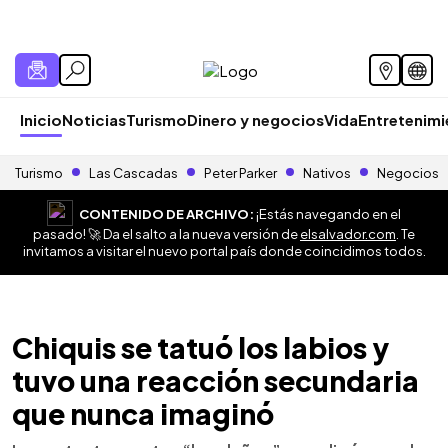
Inicio
Noticias
Turismo
Dinero y negocios
Vida
Entretenim
Turismo
Las Cascadas
Peter Parker
Nativos
Negocios
CONTENIDO DE ARCHIVO:
¡Estás navegando en el
pasado! 🚀 Da el salto a la nueva versión de
elsalvador.com
. Te
invitamos a visitar el nuevo portal país donde coincidimos todos.
Chiquis se tatuó los labios y
tuvo una reacción secundaria
que nunca imaginó