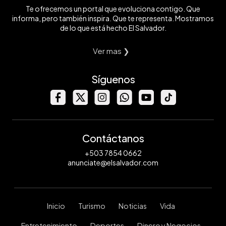
Te ofrecemos un portal que evoluciona contigo. Que
informa, pero también inspira. Que te representa. Mostramos
de lo que está hecho El Salvador.
Ver mas ❯
Síguenos
Contáctanos
+503 7854 0662
anunciate@elsalvador.com
Inicio
Turismo
Noticias
Vida
Entretenimiento
Deportes
Dinero y Negocios