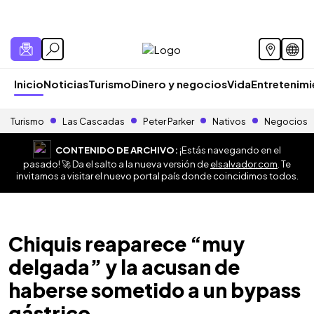
Inicio
Noticias
Turismo
Dinero y negocios
Vida
Entretenim
Turismo
Las Cascadas
Peter Parker
Nativos
Negocios
CONTENIDO DE ARCHIVO:
¡Estás navegando en el
pasado! 🚀 Da el salto a la nueva versión de
elsalvador.com
. Te
invitamos a visitar el nuevo portal país donde coincidimos todos.
Chiquis reaparece “muy
delgada” y la acusan de
haberse sometido a un bypass
gástrico