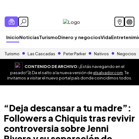
Inicio
Noticias
Turismo
Dinero y negocios
Vida
Entretenim
Turismo
Las Cascadas
Peter Parker
Nativos
Negocios
CONTENIDO DE ARCHIVO:
¡Estás navegando en el
pasado! 🚀 Da el salto a la nueva versión de
elsalvador.com
. Te
invitamos a visitar el nuevo portal país donde coincidimos todos.
“Deja descansar a tu madre”:
Followers a Chiquis tras revivir
controversia sobre Jenni
Rivera y su separación de