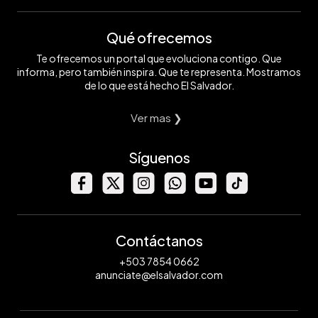
Qué ofrecemos
Te ofrecemos un portal que evoluciona contigo. Que
informa, pero también inspira. Que te representa. Mostramos
de lo que está hecho El Salvador.
Ver mas ❯
Síguenos
Contáctanos
+503 7854 0662
anunciate@elsalvador.com