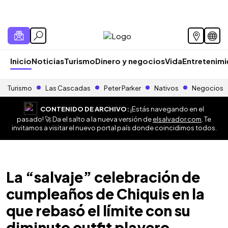
Inicio
Noticias
Turismo
Dinero y negocios
Vida
Entretenim
Turismo
Las Cascadas
Peter Parker
Nativos
Negocios
CONTENIDO DE ARCHIVO:
¡Estás navegando en el
pasado! 🚀 Da el salto a la nueva versión de
elsalvador.com
. Te
invitamos a visitar el nuevo portal país donde coincidimos todos.
La “salvaje” celebración de
cumpleaños de Chiquis en la
que rebasó el límite con su
diminuto outfit playero