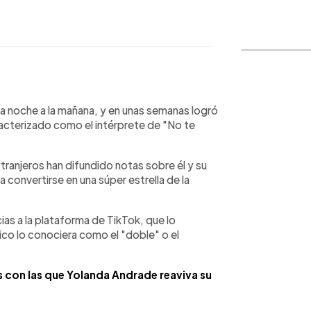
WhatsApp
Copiar link
la noche a la mañana, y en unas semanas logró
racterizado como el intérprete de "No te
ranjeros han difundido notas sobre él y su
 convertirse en una súper estrella de la
ias a la plataforma de TikTok, que lo
lico lo conociera como el "doble" o el
con las que Yolanda Andrade reaviva su