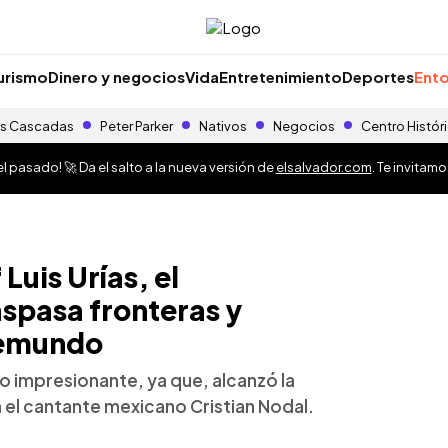
urismo
Dinero y negocios
Vida
Entretenimiento
Deportes
Ento
s Cascadas
Peter Parker
Nativos
Negocios
Centro Histór
 pasado! 🚀 Da el salto a la nueva versión de
elsalvador.com
. Te invitam
uis Urías, el
spasa fronteras y
lemundo
co impresionante, ya que, alcanzó la
 el cantante mexicano Cristian Nodal.