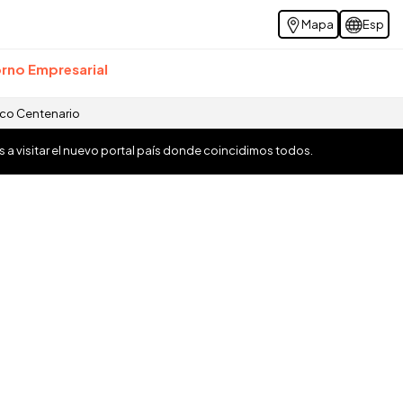
Mapa
Esp
rno Empresarial
ico Centenario
os a visitar el nuevo portal país donde coincidimos todos.