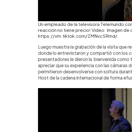
Un empleado de la televisora Telemundo confu
reacción no tiene precio! Video: Imagen de ca
https://vm.tiktok.com/ZMNvcSRmd/
Luego muestra la grabación de la visita que 
donde lo entrevistaron y compartió con los 
presentadores le dieron la bienvenida como t
apreciar que su experiencia con las cámaras d
permitieron desenvolverse con soltura durante
Host de la cadena internacional de forma efus