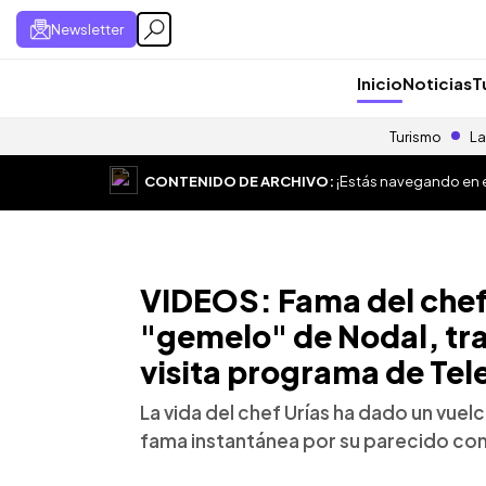
Newsletter
Inicio
Noticias
T
Turismo
La
CONTENIDO DE ARCHIVO:
¡Estás navegando en el
VIDEOS: Fama del chef L
"gemelo" de Nodal, tra
visita programa de Te
La vida del chef Urías ha dado un vuel
fama instantánea por su parecido con