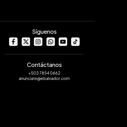
Síguenos
Contáctanos
+503 7854 0662
anunciate@elsalvador.com