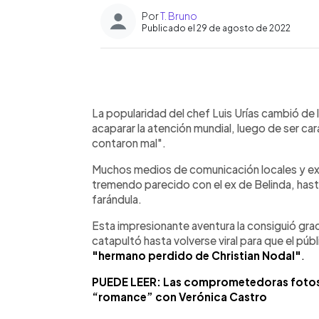
Por
T. Bruno
Publicado el 29 de agosto de 2022
0:00
Facebook
Twitter
►
Escuchar artículo
La popularidad del chef Luis Urías cambió de 
acaparar la atención mundial, luego de ser ca
contaron mal".
Muchos medios de comunicación locales y ext
tremendo parecido con el ex de Belinda, hasta
farándula.
Esta impresionante aventura la consiguió grac
catapultó hasta volverse viral para que el púb
"hermano perdido de Christian Nodal"
.
PUEDE LEER: Las comprometedoras fotos 
“romance” con Verónica Castro