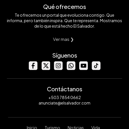
Qué ofrecemos
Te ofrecemos un portal que evoluciona contigo. Que
informa, pero también inspira. Que te representa. Mostramos
de lo que está hecho El Salvador.
Ver mas ❯
Síguenos
Contáctanos
+503 7854 0662
anunciate@elsalvador.com
Inicio
Turismo
Noticias
Vida