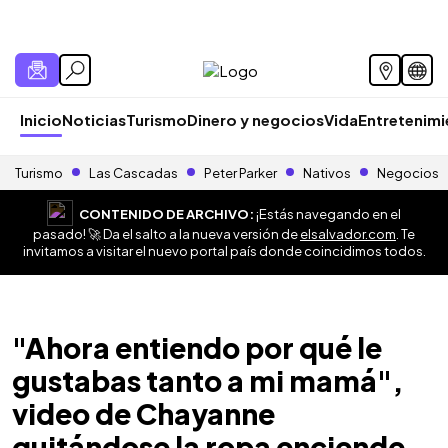
Inicio
Noticias
Turismo
Dinero y negocios
Vida
Entretenim
Turismo
Las Cascadas
Peter Parker
Nativos
Negocios
CONTENIDO DE ARCHIVO:
¡Estás navegando en el
pasado! 🚀 Da el salto a la nueva versión de
elsalvador.com
. Te
invitamos a visitar el nuevo portal país donde coincidimos todos.
"Ahora entiendo por qué le
gustabas tanto a mi mamá",
video de Chayanne
quitándose la ropa enciende