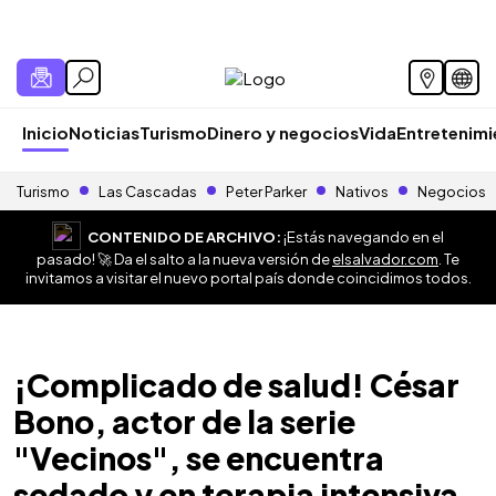
Inicio
Noticias
Turismo
Dinero y negocios
Vida
Entretenim
Turismo
Las Cascadas
Peter Parker
Nativos
Negocios
CONTENIDO DE ARCHIVO:
¡Estás navegando en el
pasado! 🚀 Da el salto a la nueva versión de
elsalvador.com
. Te
invitamos a visitar el nuevo portal país donde coincidimos todos.
¡Complicado de salud! César
Bono, actor de la serie
"Vecinos", se encuentra
sedado y en terapia intensiva