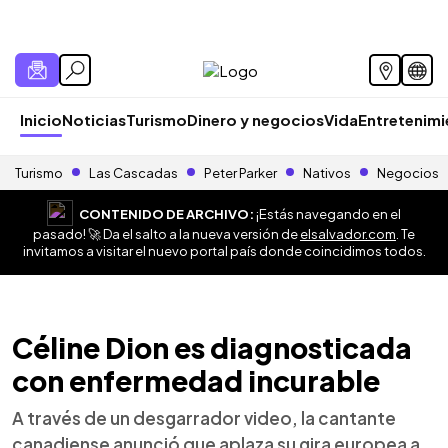
Inicio
Noticias
Turismo
Dinero y negocios
Vida
Entretenim
Turismo
Las Cascadas
Peter Parker
Nativos
Negocios
CONTENIDO DE ARCHIVO:
¡Estás navegando en el
pasado! 🚀 Da el salto a la nueva versión de
elsalvador.com
. Te
invitamos a visitar el nuevo portal país donde coincidimos todos.
Céline Dion es diagnosticada
con enfermedad incurable
A través de un desgarrador video, la cantante
canadiense anunció que aplaza su gira europea a