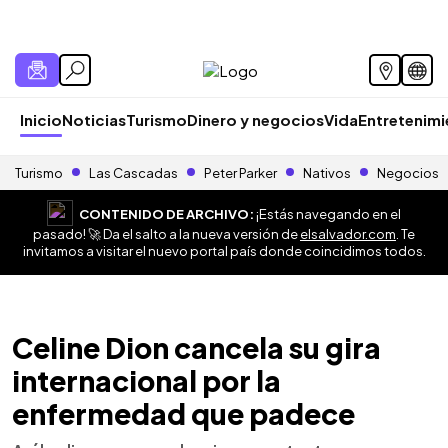
Inicio
Noticias
Turismo
Dinero y negocios
Vida
Entretenim
Turismo
Las Cascadas
Peter Parker
Nativos
Negocios
CONTENIDO DE ARCHIVO:
¡Estás navegando en el
pasado! 🚀 Da el salto a la nueva versión de
elsalvador.com
. Te
invitamos a visitar el nuevo portal país donde coincidimos todos.
Celine Dion cancela su gira
internacional por la
enfermedad que padece