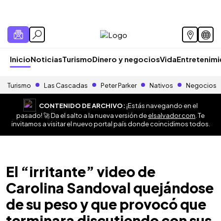
Inicio
Noticias
Turismo
Dinero y negocios
Vida
Entretenim
Turismo
Las Cascadas
Peter Parker
Nativos
Negocios
CONTENIDO DE ARCHIVO:
¡Estás navegando en el
pasado! 🚀 Da el salto a la nueva versión de
elsalvador.com
. Te
invitamos a visitar el nuevo portal país donde coincidimos todos.
El “irritante” video de
Carolina Sandoval quejándose
de su peso y que provocó que
terminara discutiendo con sus