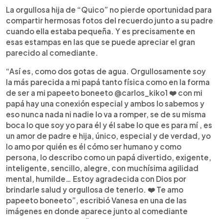
La orgullosa hija de “Quico” no pierde oportunidad para
compartir hermosas fotos del recuerdo junto a su padre
cuando ella estaba pequeña. Y es precisamente en
esas estampas en las que se puede apreciar el gran
parecido al comediante.
“Así es, como dos gotas de agua. Orgullosamente soy
la más parecida a mi papá tanto física como en la forma
de ser a mi papeeto boneeto @carlos_kiko1 ❤️ con mi
papá hay una conexión especial y ambos lo sabemos y
eso nunca nada ni nadie lo va a romper, se de su misma
boca lo que soy yo para él y él sabe lo que es para mí , es
un amor de padre e hija, único, especial y de verdad, yo
lo amo por quién es él cómo ser humano y como
persona, lo describo como un papá divertido, exigente,
inteligente, sencillo, alegre, con muchísima agilidad
mental, humilde… Estoy agradecida con Dios por
brindarle salud y orgullosa de tenerlo. ❤️ Te amo
papeeto boneeto”, escribió Vanesa en una de las
imágenes en donde aparece junto al comediante