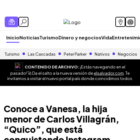
Inicio
Noticias
Turismo
Dinero y negocios
Vida
Entretenim
Turismo
Las Cascadas
Peter Parker
Nativos
Negocios
CONTENIDO DE ARCHIVO:
¡Estás navegando en el
pasado! 🚀 Da el salto a la nueva versión de
elsalvador.com
. Te
invitamos a visitar el nuevo portal país donde coincidimos todos.
Conoce a Vanesa, la hija
menor de Carlos Villagrán,
“Quico”, que está
conquistando Instagram