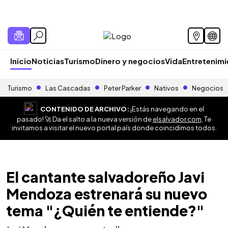
Inicio
Noticias
Turismo
Dinero y negocios
Vida
Entretenim
Turismo
Las Cascadas
Peter Parker
Nativos
Negocios
CONTENIDO DE ARCHIVO:
¡Estás navegando en el
pasado! 🚀 Da el salto a la nueva versión de
elsalvador.com
. Te
invitamos a visitar el nuevo portal país donde coincidimos todos.
El cantante salvadoreño Javi
Mendoza estrenará su nuevo
tema "¿Quién te entiende?"