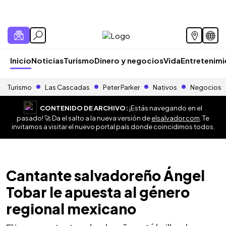
Inicio
Noticias
Turismo
Dinero y negocios
Vida
Entretenim
Turismo
Las Cascadas
Peter Parker
Nativos
Negocios
CONTENIDO DE ARCHIVO:
¡Estás navegando en el
pasado! 🚀 Da el salto a la nueva versión de
elsalvador.com
. Te
invitamos a visitar el nuevo portal país donde coincidimos todos.
Cantante salvadoreño Ángel
Tobar le apuesta al género
regional mexicano