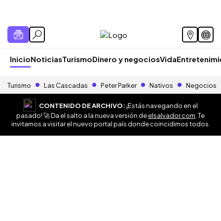
Inicio
Noticias
Turismo
Dinero y negocios
Vida
Entretenim
Turismo
Las Cascadas
Peter Parker
Nativos
Negocios
CONTENIDO DE ARCHIVO:
¡Estás navegando en el
pasado! 🚀 Da el salto a la nueva versión de
elsalvador.com
. Te
invitamos a visitar el nuevo portal país donde coincidimos todos.