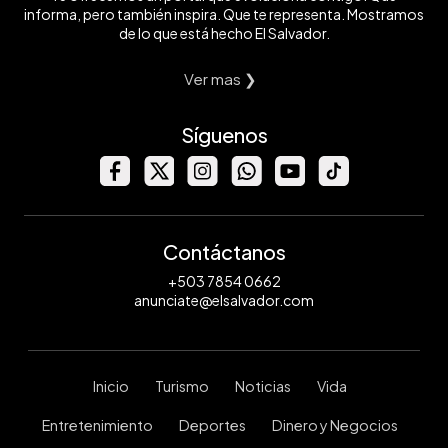
informa, pero también inspira. Que te representa. Mostramos
de lo que está hecho El Salvador.
Ver mas ❯
Síguenos
Contáctanos
+503 7854 0662
anunciate@elsalvador.com
Inicio
Turismo
Noticias
Vida
Entretenimiento
Deportes
Dinero y Negocios