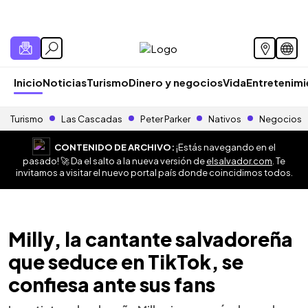
Inicio
Noticias
Turismo
Dinero y negocios
Vida
Entretenim
Turismo
Las Cascadas
Peter Parker
Nativos
Negocios
CONTENIDO DE ARCHIVO:
¡Estás navegando en el
pasado! 🚀 Da el salto a la nueva versión de
elsalvador.com
. Te
invitamos a visitar el nuevo portal país donde coincidimos todos.
Milly, la cantante salvadoreña
que seduce en TikTok, se
confiesa ante sus fans