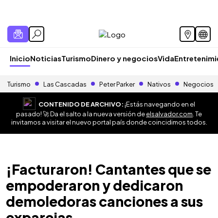
Inicio
Noticias
Turismo
Dinero y negocios
Vida
Entretenim
Turismo
Las Cascadas
Peter Parker
Nativos
Negocios
CONTENIDO DE ARCHIVO:
¡Estás navegando en el
pasado! 🚀 Da el salto a la nueva versión de
elsalvador.com
. Te
invitamos a visitar el nuevo portal país donde coincidimos todos.
¡Facturaron! Cantantes que se
empoderaron y dedicaron
demoledoras canciones a sus
exparejas