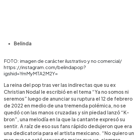
Belinda
FOTO: imagen de carácter ilustrativo y no comercial/
https://instagram.com/belindapop?
igshid=YmMyMTA2M2Y=
La reina del pop tras ver las indirectas que su ex
Christian Nodal le escribió en el tema “Ya no somos ni
seremos” luego de anunciar su ruptura el 12 de febrero
de 2022 en medio de una tremenda polémica, no se
quedó con las manos cruzadas y sin piedad lanzó “K-
bron”, una melodía en la que la cantante expresó su
sentir. A raíz de eso sus fans rápido dedujeron que era
una dedicatoria para el artista mexicano. “No quiero un
man que se esté creyendo mejor que yo, siempre